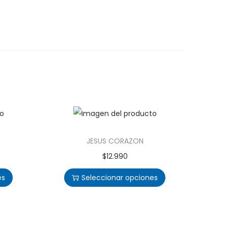
JESUS CORAZON
$
12.990
es
Seleccionar opciones