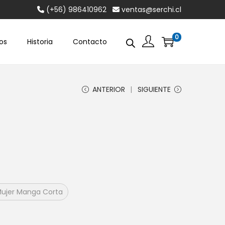
(+56) 986410962
ventas@serchi.cl
0
os
Historia
Contacto
ANTERIOR
SIGUIENTE
ujer Manga Corta