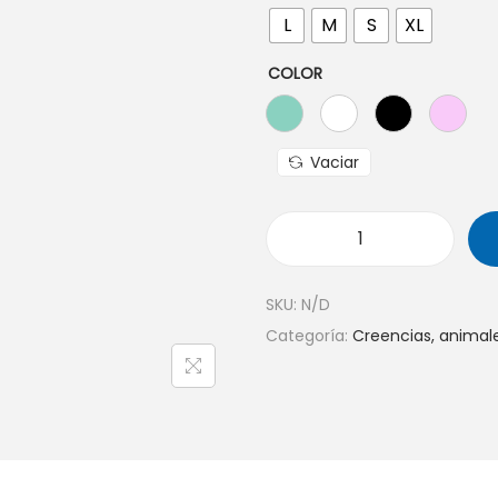
L
M
S
XL
COLOR
Vaciar
SKU:
N/D
Categoría:
Creencias, animale