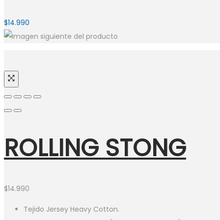
$
14.990
ROLLING STONG
$
14.990
Tejido Jersey Heavy Cotton.