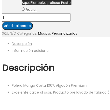
Aqua
Blanco
Negro
Rosa Pastel
Vaciar
ROLLING
STONG
Añadir al carrito
cantidad
SKU:
N/D
Categorías:
Música
,
Personalizados
Descripción
Información adicional
Descripción
Polera Manga Corta 100% Algodón Premium
Excelente calce al usar, Producto pre lavado de fabrica (