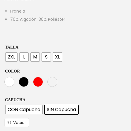
Franela
70% Algodón, 30% Poliéster
TALLA
2XL
L
M
S
XL
COLOR
CAPUCHA
CON Capucha
SIN Capucha
Vaciar