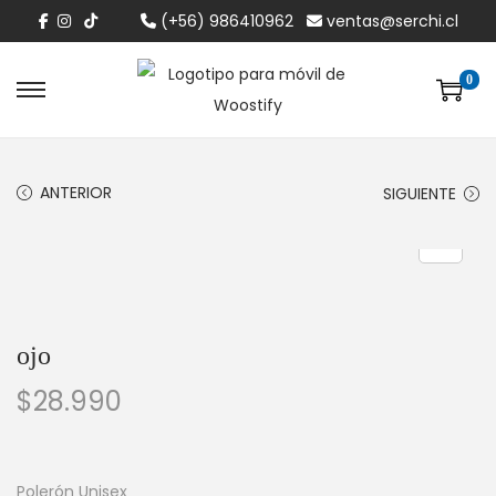
(+56) 986410962
ventas@serchi.cl
0
ANTERIOR
SIGUIENTE
ojo
$
28.990
Polerón Unisex