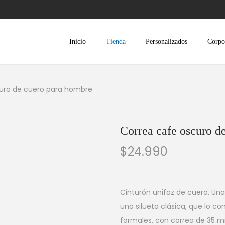
Inicio
Tienda
Personalizados
Corpo
uro de cuero para hombre
Correa cafe oscuro d
$
24.990
Cinturón unifaz de cuero, Un
una silueta clásica, que lo co
formales, con correa de 35 m