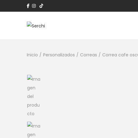
Inicio
/
Personalizados
/
Correas
/
Correa cafe osc