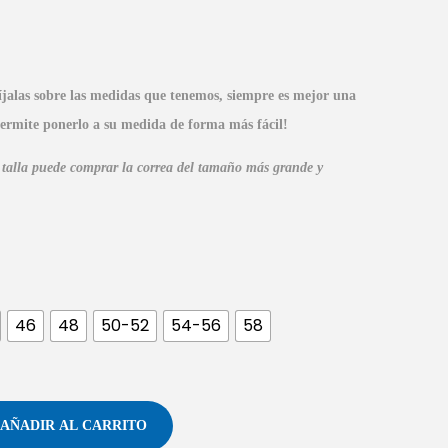
íjalas sobre las medidas que tenemos, siempre es mejor una
permite ponerlo a su medida de forma más
fácil!
a talla puede comprar la correa del tamaño más grande y
46
48
50-52
54-56
58
AÑADIR AL CARRITO