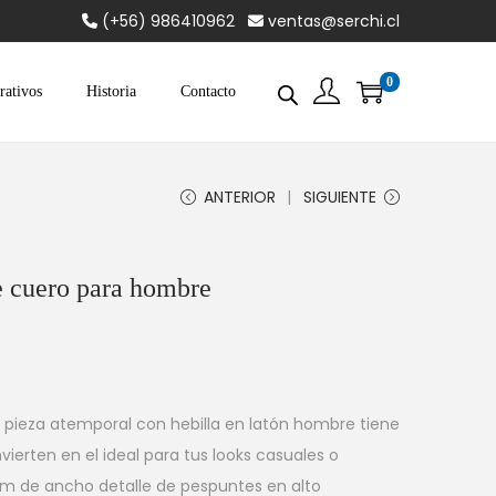
(+56) 986410962
ventas@serchi.cl
0
rativos
Historia
Contacto
ANTERIOR
SIGUIENTE
e cuero para hombre
a pieza atemporal con hebilla en latón hombre tiene
nvierten en el ideal para tus looks casuales o
m de ancho detalle de pespuntes en alto