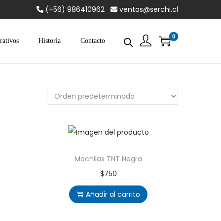
(+56) 986410962
ventas@serchi.cl
0
rativos
Historia
Contacto
Mochilas TNT Negra
$
750
Añadir al carrito