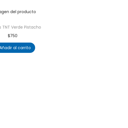
s TNT Verde Pistacho
$
750
Añadir al carrito